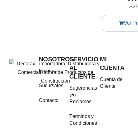
$
2
Ver Pr
NOSOTROS
SERVICIO
MI
AL
CUENTA
Empresa
CLIENTE
Cuenta de
Sucursales
Cliente
Sugerencias
y/o
Contacto
Reclamos
Términos y
Condiciones