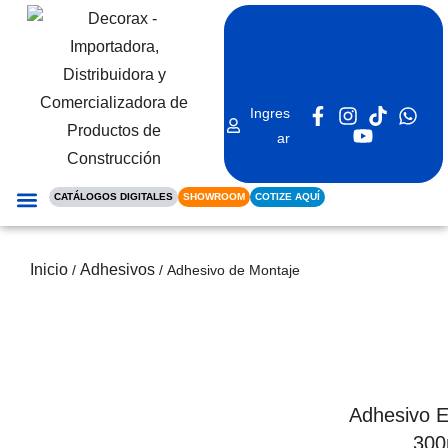
Ingres
ar
CATÁLOGOS DIGITALES
SHOWROOM
COTIZE AQUÍ
REVESTIMIENTO INTERIOR
REVESTIMIENTO EXTERIOR
RIELES DE CORTINA
Inicio
Adhesivos
/
/ Adhesivo de Montaje
Adhesivo E
300