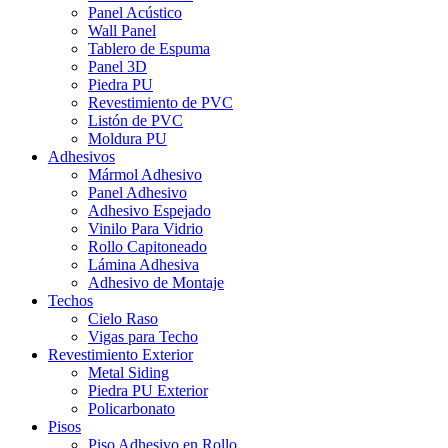
Panel Acústico
Wall Panel
Tablero de Espuma
Panel 3D
Piedra PU
Revestimiento de PVC
Listón de PVC
Moldura PU
Adhesivos
Mármol Adhesivo
Panel Adhesivo
Adhesivo Espejado
Vinilo Para Vidrio
Rollo Capitoneado
Lámina Adhesiva
Adhesivo de Montaje
Techos
Cielo Raso
Vigas para Techo
Revestimiento Exterior
Metal Siding
Piedra PU Exterior
Policarbonato
Pisos
Piso Adhesivo en Rollo