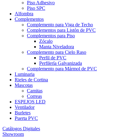
Piso Adhesivo
Piso SPC
Alfombra
Complementos
Complemento para Viga de Techo
Complementos para Listón de PVC
Complementos para Piso
Zócalo
Manta Niveladora
Complemento para Cielo Raso
Perfil de PVC
Perfilería Galvanizada
Complemento para Mármol de PVC
Luminaria
Rieles de Cortina
Mascotas
Camitas
Correas
ESPEJOS LED
Ventilador
Burletes
Puerta PVC
Catálogos Digitales
Showroom