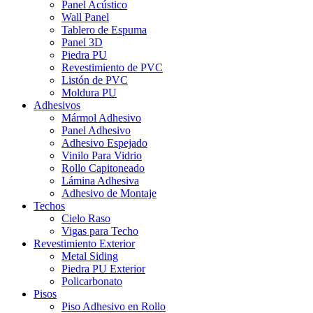
Panel Acústico
Wall Panel
Tablero de Espuma
Panel 3D
Piedra PU
Revestimiento de PVC
Listón de PVC
Moldura PU
Adhesivos
Mármol Adhesivo
Panel Adhesivo
Adhesivo Espejado
Vinilo Para Vidrio
Rollo Capitoneado
Lámina Adhesiva
Adhesivo de Montaje
Techos
Cielo Raso
Vigas para Techo
Revestimiento Exterior
Metal Siding
Piedra PU Exterior
Policarbonato
Pisos
Piso Adhesivo en Rollo