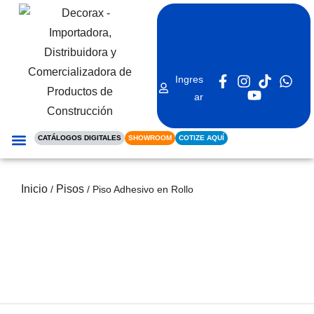
Ingres
ar
CATÁLOGOS DIGITALES
SHOWROOM
COTIZE AQUÍ
REVESTIMIENTO INTERIOR
REVESTIMIENTO EXTERIOR
RIELES DE CORTINA
Inicio
Pisos
/
/ Piso Adhesivo en Rollo