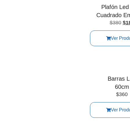
Plafón Le
Cuadrado Em
$
380
$
1
Ver Prod
Barras 
60cm
$
360
Ver Prod