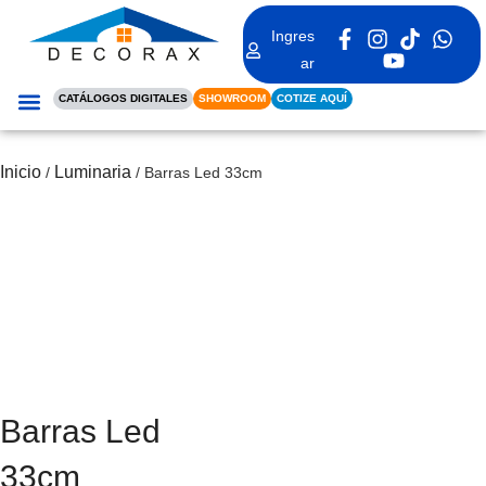
Ingres
ar
CATÁLOGOS DIGITALES
SHOWROOM
COTIZE AQUÍ
REVESTIMIENTO INTERIOR
REVESTIMIENTO EXTERIOR
RIELES DE CORTINA
Inicio
Luminaria
/
/ Barras Led 33cm
Barras Led
33cm