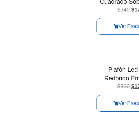
Cuadrado Sob
$
340
$
1
Ver Prod
Plafón Le
Redondo Em
$
320
$
1
Ver Prod