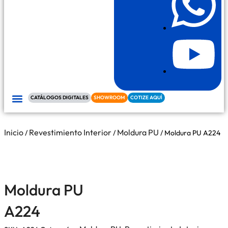
CATÁLOGOS DIGITALES
SHOWROOM
COTIZE AQUÍ
REVESTIMIENTO INTERIOR
REVESTIMIENTO EXTERIOR
RIELES DE CORTINA
Inicio
Revestimiento Interior
Moldura PU
/
/
/ Moldura PU A224
Moldura PU
A224