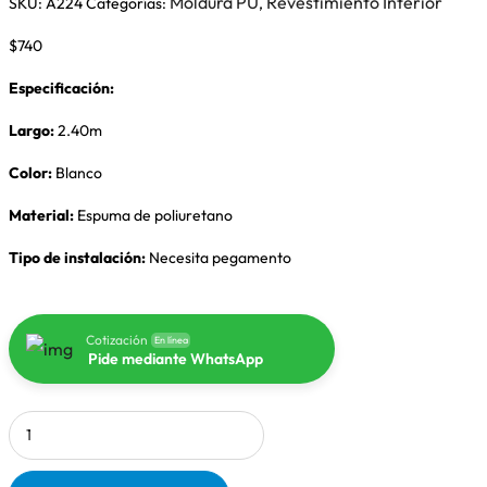
Moldura PU
Revestimiento Interior
SKU:
A224
Categorías:
,
$
740
Especificación:
Largo:
2.40m
Color:
Blanco
Material:
Espuma de poliuretano
Tipo de instalación:
Necesita pegamento
Cotización
En línea
Pide mediante WhatsApp