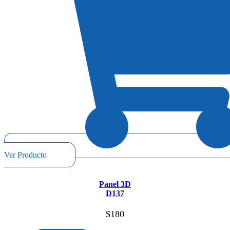
Ver Producto
Panel 3D
D137
$
180