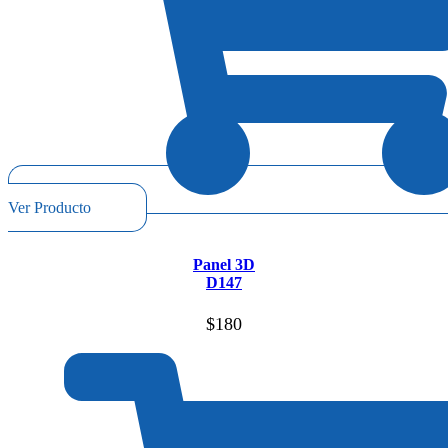
Ver Producto
Panel 3D
D147
$
180