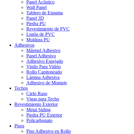
Panel Acústico
Wall Panel
Tablero de Espuma
Panel 3D
Piedra PU
Revestimiento de PVC
Listón de PVC
Moldura PU
Adhesivos
Mármol Adhesivo
Panel Adhesivo
Adhesivo Espejado
Vinilo Para Vidrio
Rollo Capitoneado
Lámina Adhesiva
Adhesivo de Montaje
Techos
Cielo Raso
Vigas para Techo
Revestimiento Exterior
Metal Siding
Piedra PU Exterior
Policarbonato
Pisos
Piso Adhesivo en Rollo