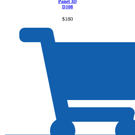
Panel 3D
D108
$
180