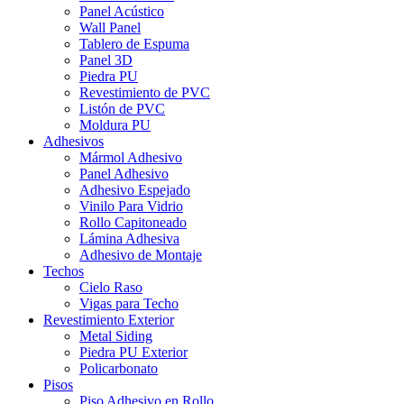
Panel Acústico
Wall Panel
Tablero de Espuma
Panel 3D
Piedra PU
Revestimiento de PVC
Listón de PVC
Moldura PU
Adhesivos
Mármol Adhesivo
Panel Adhesivo
Adhesivo Espejado
Vinilo Para Vidrio
Rollo Capitoneado
Lámina Adhesiva
Adhesivo de Montaje
Techos
Cielo Raso
Vigas para Techo
Revestimiento Exterior
Metal Siding
Piedra PU Exterior
Policarbonato
Pisos
Piso Adhesivo en Rollo