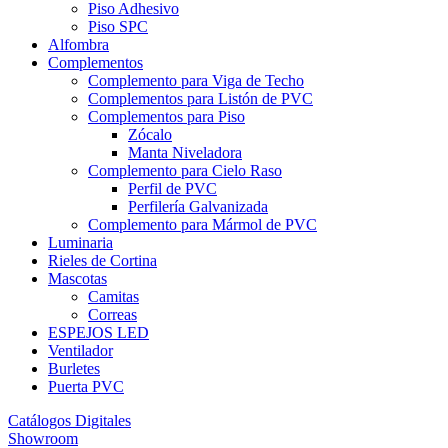
Piso Adhesivo
Piso SPC
Alfombra
Complementos
Complemento para Viga de Techo
Complementos para Listón de PVC
Complementos para Piso
Zócalo
Manta Niveladora
Complemento para Cielo Raso
Perfil de PVC
Perfilería Galvanizada
Complemento para Mármol de PVC
Luminaria
Rieles de Cortina
Mascotas
Camitas
Correas
ESPEJOS LED
Ventilador
Burletes
Puerta PVC
Catálogos Digitales
Showroom